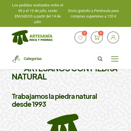
Los pedidos realizados entre el
06 y el 13 de julio, serán
Envío gratuito a Península para
ENVIADOS a partir del 14 de
compras superiores a 120 €
julio
0
0
Categorías
ARTESANOS CON PIEDRA
NATURAL
Trabajamos la piedra natural
desde 1993