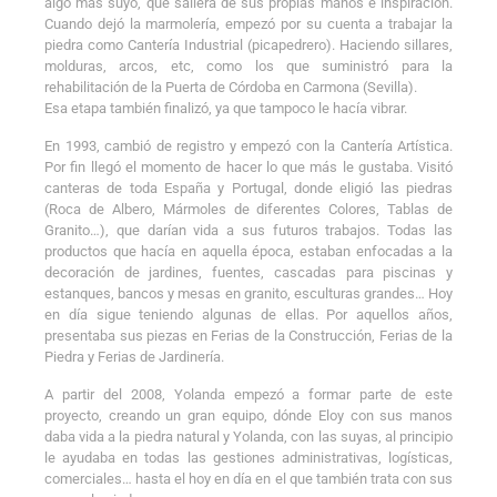
algo más suyo, que saliera de sus propias manos e inspiración.
Cuando dejó la marmolería, empezó por su cuenta a trabajar la
piedra como Cantería Industrial (picapedrero). Haciendo sillares,
molduras, arcos, etc, como los que suministró para la
rehabilitación de la Puerta de Córdoba en Carmona (Sevilla).
Esa etapa también finalizó, ya que tampoco le hacía vibrar.
En 1993, cambió de registro y empezó con la Cantería Artística.
Por fin llegó el momento de hacer lo que más le gustaba. Visitó
canteras de toda España y Portugal, donde eligió las piedras
(Roca de Albero, Mármoles de diferentes Colores, Tablas de
Granito…), que darían vida a sus futuros trabajos. Todas las
productos que hacía en aquella época, estaban enfocadas a la
decoración de jardines, fuentes, cascadas para piscinas y
estanques, bancos y mesas en granito, esculturas grandes… Hoy
en día sigue teniendo algunas de ellas. Por aquellos años,
presentaba sus piezas en Ferias de la Construcción, Ferias de la
Piedra y Ferias de Jardinería.
A partir del 2008, Yolanda empezó a formar parte de este
proyecto, creando un gran equipo, dónde Eloy con sus manos
daba vida a la piedra natural y Yolanda, con las suyas, al principio
le ayudaba en todas las gestiones administrativas, logísticas,
comerciales… hasta el hoy en día en el que también trata con sus