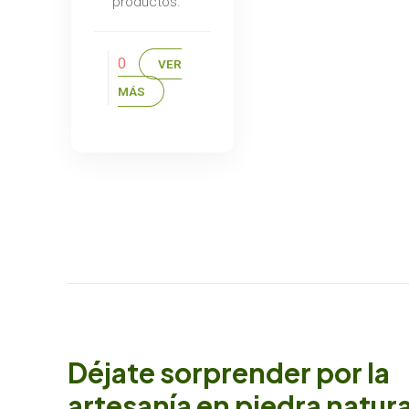
productos.
0
VER
MÁS
Déjate sorprender por la
artesanía en piedra natura