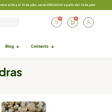
tre el 06 y el 13 de julio, serán ENVIADOS a partir del 14 de julio
0
0
Blog
Contacto
edras