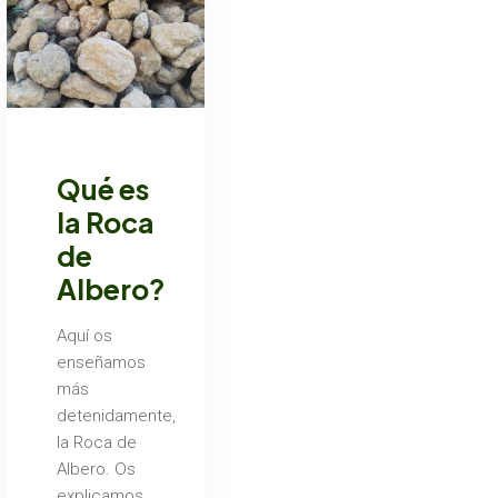
Qué es
la Roca
de
Albero?
Aquí os
enseñamos
más
detenidamente,
la Roca de
Albero. Os
explicamos