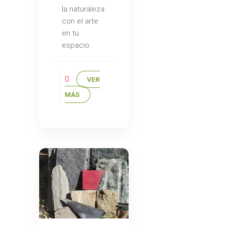
la naturaleza
con el arte
en tu
espacio.
0
VER
MÁS