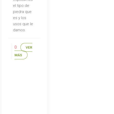
el tipo de
piedra que
es y los
usos que le
damos.
0
VER
MÁS